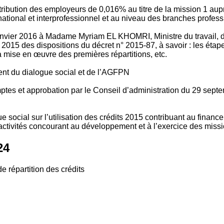
tribution des employeurs de 0,016% au titre de la mission 1 aup
ional et interprofessionnel et au niveau des branches profession
vier 2016 à Madame Myriam EL KHOMRI, Ministre du travail, de l
2015 des dispositions du décret n° 2015-87, à savoir : les ét
 mise en œuvre des premières répartitions, etc.
ment du dialogue social et de l’AGFPN
mptes et approbation par le Conseil d’administration du 29 se
 social sur l’utilisation des crédits 2015 contribuant au financ
ctivités concourant au développement et à l’exercice des missio
24
e répartition des crédits