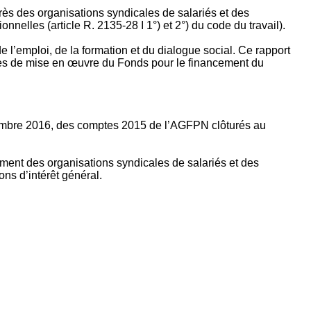
rès des organisations syndicales de salariés et des
nelles (article R. 2135‐28 I 1°) et 2°) du code du travail).
’emploi, de la formation et du dialogue social. Ce rapport
apes de mise en œuvre du Fonds pour le financement du
ptembre 2016, des comptes 2015 de l’AGFPN clôturés au
ement des organisations syndicales de salariés et des
ns d’intérêt général.