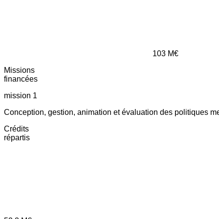
103
M€
Missions
financées
mission 1
Conception, gestion, animation et évaluation des politiques m
Crédits
répartis