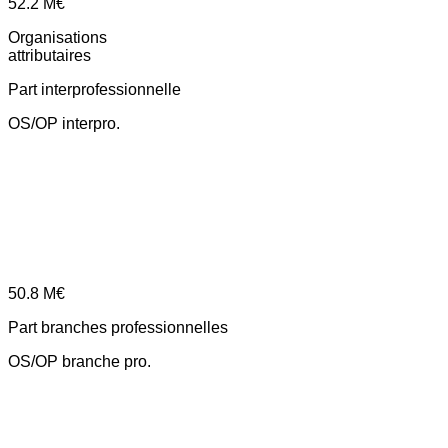
52.2
M€
Organisations
attributaires
Part interprofessionnelle
OS/OP interpro.
50.8
M€
Part branches professionnelles
OS/OP branche pro.