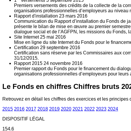
1
versements
3
septembre 2015
Premiers versements des crédits de la collecte de la con
organisations professionnelles d’employeurs au niveau nat
Rapport d'installation
23
mars 2016
Communication du Rapport d’installation du Fonds de jan
présente le bilan de mise en œuvre au premier semestre 
dialogue social et de l’AGFPN, les missions du Fonds, la
Site Internet
25
mai 2016
Mise en ligne du site Internet du Fonds pour le finance
Certification
29
septembre 2016
Certification sans réserve par les Commissaires aux co
31/12/2015.
Rapport 2015
24
novembre 2016
Premier rapport du Fonds pour le financement du dialogue
organisations professionnelles d’employeurs pour leurs a
Le Fonds en chiffres
Chiffres bruts 20
Retrouvez en détail les chiffres des exercices et les principes d
2015
2016
2017
2018
2019
2020
2021
2022
2023
2024
DISPOSITIF LÉGAL
154.6