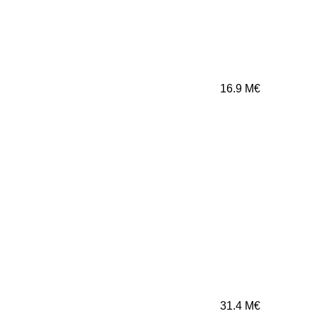
16.9
M€
31.4
M€