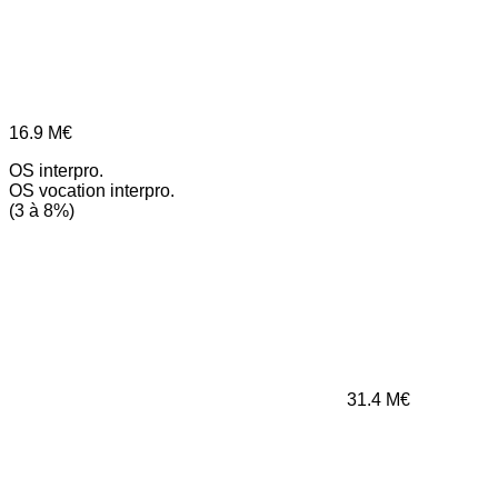
16.9
M€
OS interpro.
OS vocation interpro.
(3 à 8%)
31.4
M€