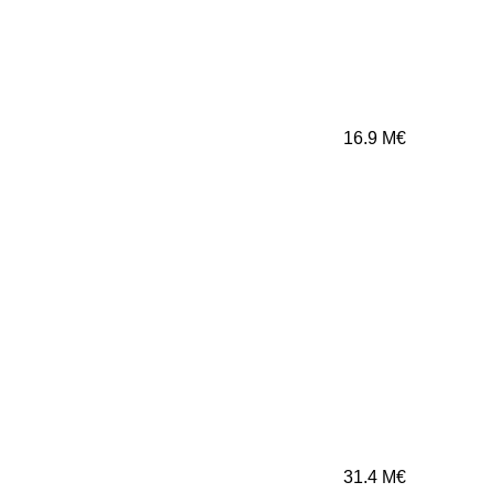
16.9
M€
31.4
M€