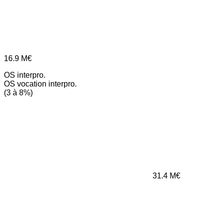
16.9
M€
OS interpro.
OS vocation interpro.
(3 à 8%)
31.4
M€