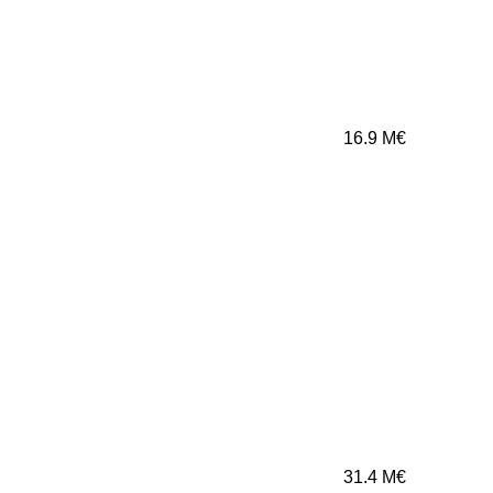
16.9
M€
31.4
M€