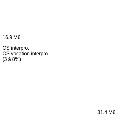
16.9
M€
OS interpro.
OS vocation interpro.
(3 à 8%)
31.4
M€