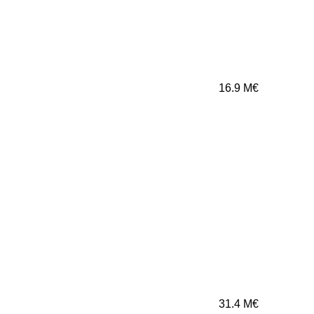
16.9
M€
31.4
M€