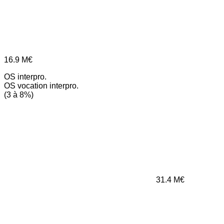
16.9
M€
OS interpro.
OS vocation interpro.
(3 à 8%)
31.4
M€