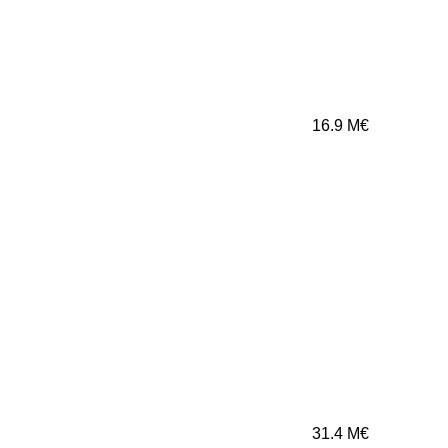
16.9
M€
31.4
M€