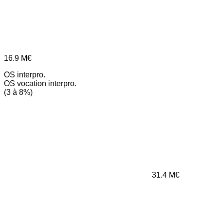
16.9
M€
OS interpro.
OS vocation interpro.
(3 à 8%)
31.4
M€