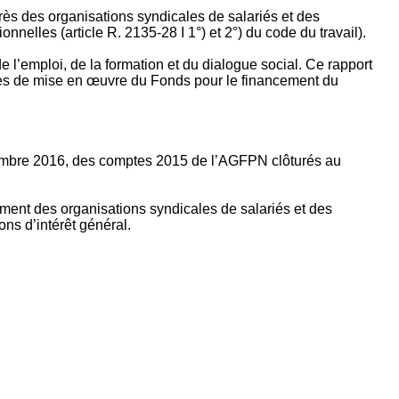
rès des organisations syndicales de salariés et des
nelles (article R. 2135‐28 I 1°) et 2°) du code du travail).
’emploi, de la formation et du dialogue social. Ce rapport
apes de mise en œuvre du Fonds pour le financement du
ptembre 2016, des comptes 2015 de l’AGFPN clôturés au
ement des organisations syndicales de salariés et des
ns d’intérêt général.