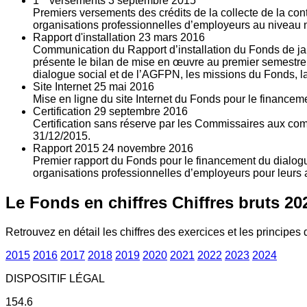
1
versements
3
septembre 2015
Premiers versements des crédits de la collecte de la con
organisations professionnelles d’employeurs au niveau nat
Rapport d'installation
23
mars 2016
Communication du Rapport d’installation du Fonds de jan
présente le bilan de mise en œuvre au premier semestre 
dialogue social et de l’AGFPN, les missions du Fonds, la
Site Internet
25
mai 2016
Mise en ligne du site Internet du Fonds pour le finance
Certification
29
septembre 2016
Certification sans réserve par les Commissaires aux co
31/12/2015.
Rapport 2015
24
novembre 2016
Premier rapport du Fonds pour le financement du dialogue
organisations professionnelles d’employeurs pour leurs a
Le Fonds en chiffres
Chiffres bruts 20
Retrouvez en détail les chiffres des exercices et les principes d
2015
2016
2017
2018
2019
2020
2021
2022
2023
2024
DISPOSITIF LÉGAL
154.6