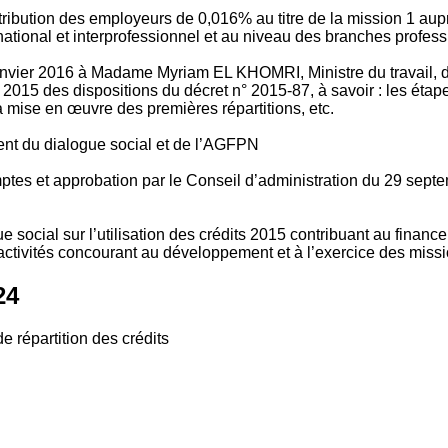
tribution des employeurs de 0,016% au titre de la mission 1 aup
ional et interprofessionnel et au niveau des branches profession
vier 2016 à Madame Myriam EL KHOMRI, Ministre du travail, de l
2015 des dispositions du décret n° 2015-87, à savoir : les ét
 mise en œuvre des premières répartitions, etc.
ment du dialogue social et de l’AGFPN
mptes et approbation par le Conseil d’administration du 29 se
 social sur l’utilisation des crédits 2015 contribuant au financ
ctivités concourant au développement et à l’exercice des missio
24
e répartition des crédits