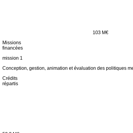
103
M€
Missions
financées
mission 1
Conception, gestion, animation et évaluation des politiques m
Crédits
répartis