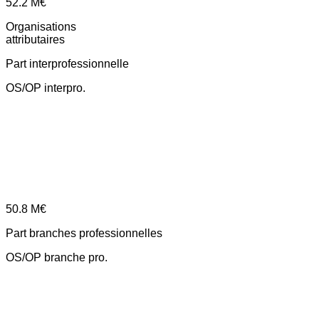
52.2
M€
Organisations
attributaires
Part interprofessionnelle
OS/OP interpro.
50.8
M€
Part branches professionnelles
OS/OP branche pro.