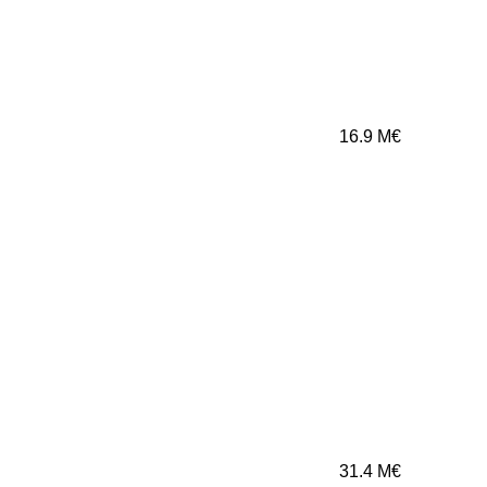
16.9
M€
31.4
M€