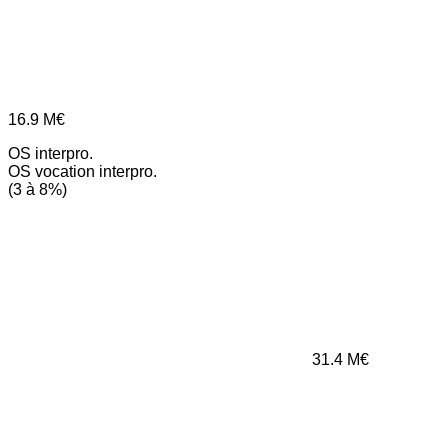
16.9
M€
OS interpro.
OS vocation interpro.
(3 à 8%)
31.4
M€