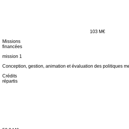
103
M€
Missions
financées
mission 1
Conception, gestion, animation et évaluation des politiques m
Crédits
répartis