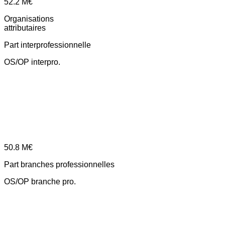
52.2
M€
Organisations
attributaires
Part interprofessionnelle
OS/OP interpro.
50.8
M€
Part branches professionnelles
OS/OP branche pro.