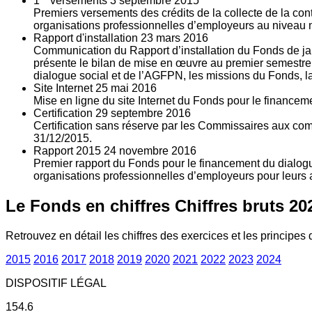
1
versements
3
septembre 2015
Premiers versements des crédits de la collecte de la con
organisations professionnelles d’employeurs au niveau nat
Rapport d'installation
23
mars 2016
Communication du Rapport d’installation du Fonds de jan
présente le bilan de mise en œuvre au premier semestre 
dialogue social et de l’AGFPN, les missions du Fonds, la
Site Internet
25
mai 2016
Mise en ligne du site Internet du Fonds pour le finance
Certification
29
septembre 2016
Certification sans réserve par les Commissaires aux co
31/12/2015.
Rapport 2015
24
novembre 2016
Premier rapport du Fonds pour le financement du dialogue
organisations professionnelles d’employeurs pour leurs a
Le Fonds en chiffres
Chiffres bruts 20
Retrouvez en détail les chiffres des exercices et les principes d
2015
2016
2017
2018
2019
2020
2021
2022
2023
2024
DISPOSITIF LÉGAL
154.6