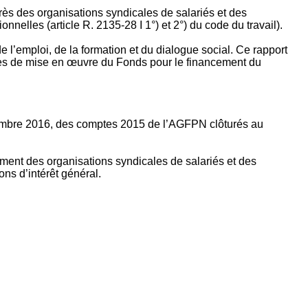
rès des organisations syndicales de salariés et des
nelles (article R. 2135‐28 I 1°) et 2°) du code du travail).
’emploi, de la formation et du dialogue social. Ce rapport
apes de mise en œuvre du Fonds pour le financement du
ptembre 2016, des comptes 2015 de l’AGFPN clôturés au
ement des organisations syndicales de salariés et des
ns d’intérêt général.