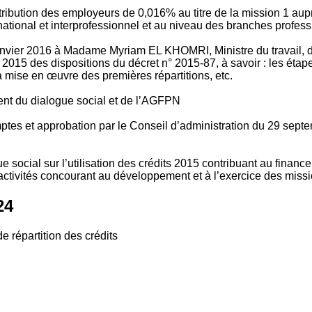
tribution des employeurs de 0,016% au titre de la mission 1 aup
ional et interprofessionnel et au niveau des branches profession
vier 2016 à Madame Myriam EL KHOMRI, Ministre du travail, de l
2015 des dispositions du décret n° 2015-87, à savoir : les ét
 mise en œuvre des premières répartitions, etc.
ment du dialogue social et de l’AGFPN
mptes et approbation par le Conseil d’administration du 29 se
 social sur l’utilisation des crédits 2015 contribuant au financ
ctivités concourant au développement et à l’exercice des missio
24
e répartition des crédits