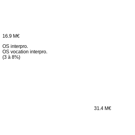
16.9
M€
OS interpro.
OS vocation interpro.
(3 à 8%)
31.4
M€