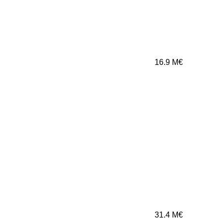
16.9
M€
31.4
M€