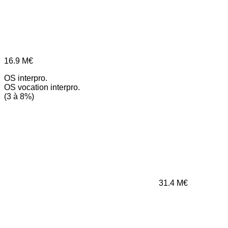
16.9
M€
OS interpro.
OS vocation interpro.
(3 à 8%)
31.4
M€