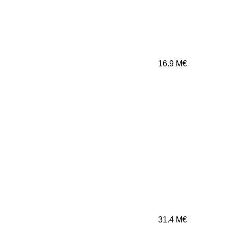
16.9
M€
31.4
M€