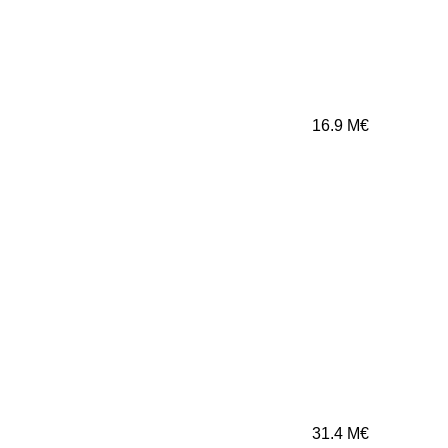
16.9
M€
31.4
M€