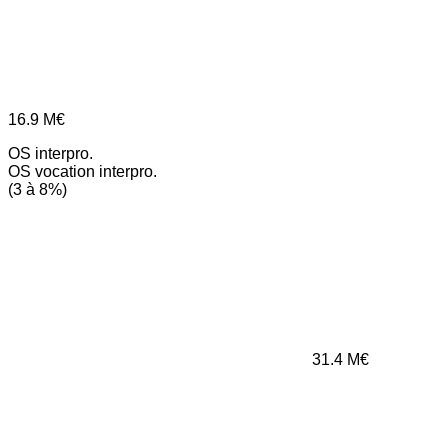
16.9
M€
OS interpro.
OS vocation interpro.
(3 à 8%)
31.4
M€