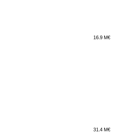
16.9
M€
31.4
M€