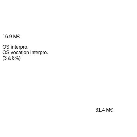
16.9
M€
OS interpro.
OS vocation interpro.
(3 à 8%)
31.4
M€