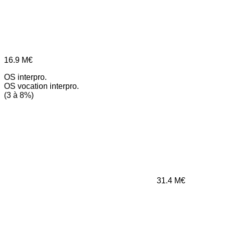
16.9
M€
OS interpro.
OS vocation interpro.
(3 à 8%)
31.4
M€