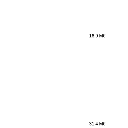
16.9
M€
31.4
M€