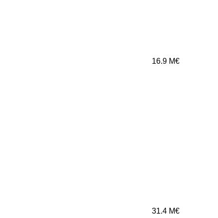
16.9
M€
31.4
M€