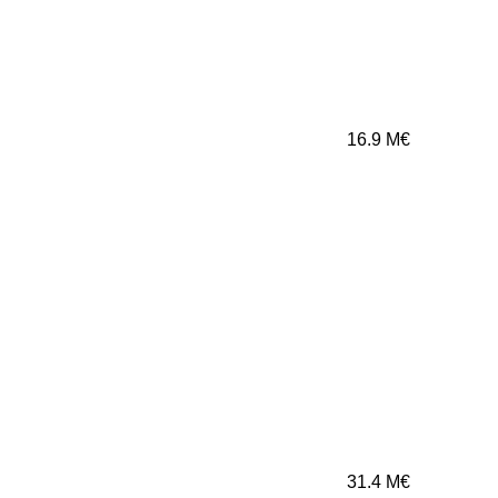
16.9
M€
31.4
M€