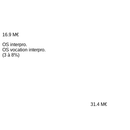
16.9
M€
OS interpro.
OS vocation interpro.
(3 à 8%)
31.4
M€