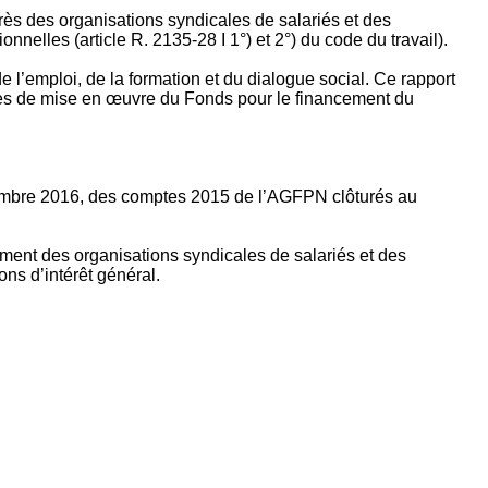
rès des organisations syndicales de salariés et des
nelles (article R. 2135‐28 I 1°) et 2°) du code du travail).
’emploi, de la formation et du dialogue social. Ce rapport
apes de mise en œuvre du Fonds pour le financement du
ptembre 2016, des comptes 2015 de l’AGFPN clôturés au
ement des organisations syndicales de salariés et des
ns d’intérêt général.