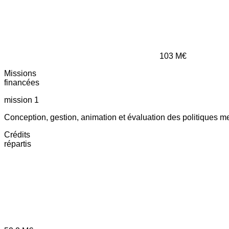
103
M€
Missions
financées
mission 1
Conception, gestion, animation et évaluation des politiques m
Crédits
répartis