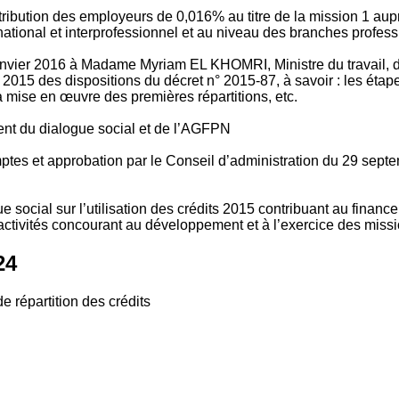
tribution des employeurs de 0,016% au titre de la mission 1 aup
ional et interprofessionnel et au niveau des branches profession
vier 2016 à Madame Myriam EL KHOMRI, Ministre du travail, de l
2015 des dispositions du décret n° 2015-87, à savoir : les ét
 mise en œuvre des premières répartitions, etc.
ment du dialogue social et de l’AGFPN
mptes et approbation par le Conseil d’administration du 29 se
 social sur l’utilisation des crédits 2015 contribuant au financ
ctivités concourant au développement et à l’exercice des missio
24
e répartition des crédits