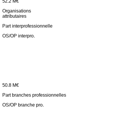
52.2
M€
Organisations
attributaires
Part interprofessionnelle
OS/OP interpro.
50.8
M€
Part branches professionnelles
OS/OP branche pro.