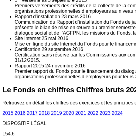
1
versements
3
septembre 2015
Premiers versements des crédits de la collecte de la con
organisations professionnelles d’employeurs au niveau nat
Rapport d'installation
23
mars 2016
Communication du Rapport d’installation du Fonds de jan
présente le bilan de mise en œuvre au premier semestre 
dialogue social et de l’AGFPN, les missions du Fonds, la
Site Internet
25
mai 2016
Mise en ligne du site Internet du Fonds pour le finance
Certification
29
septembre 2016
Certification sans réserve par les Commissaires aux co
31/12/2015.
Rapport 2015
24
novembre 2016
Premier rapport du Fonds pour le financement du dialogue
organisations professionnelles d’employeurs pour leurs a
Le Fonds en chiffres
Chiffres bruts 20
Retrouvez en détail les chiffres des exercices et les principes d
2015
2016
2017
2018
2019
2020
2021
2022
2023
2024
DISPOSITIF LÉGAL
154.6