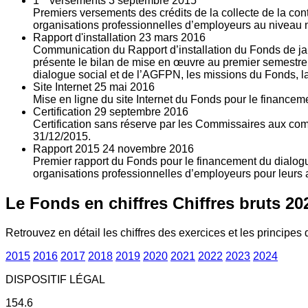
1
versements
3
septembre 2015
Premiers versements des crédits de la collecte de la con
organisations professionnelles d’employeurs au niveau nat
Rapport d'installation
23
mars 2016
Communication du Rapport d’installation du Fonds de jan
présente le bilan de mise en œuvre au premier semestre 
dialogue social et de l’AGFPN, les missions du Fonds, la
Site Internet
25
mai 2016
Mise en ligne du site Internet du Fonds pour le finance
Certification
29
septembre 2016
Certification sans réserve par les Commissaires aux co
31/12/2015.
Rapport 2015
24
novembre 2016
Premier rapport du Fonds pour le financement du dialogue
organisations professionnelles d’employeurs pour leurs a
Le Fonds en chiffres
Chiffres bruts 20
Retrouvez en détail les chiffres des exercices et les principes d
2015
2016
2017
2018
2019
2020
2021
2022
2023
2024
DISPOSITIF LÉGAL
154.6