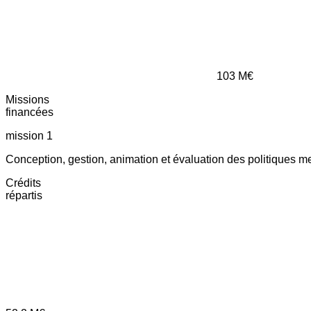
103
M€
Missions
financées
mission 1
Conception, gestion, animation et évaluation des politiques m
Crédits
répartis