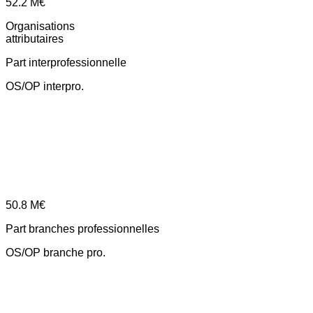
52.2
M€
Organisations
attributaires
Part interprofessionnelle
OS/OP interpro.
50.8
M€
Part branches professionnelles
OS/OP branche pro.