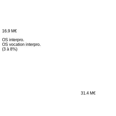
16.9
M€
OS interpro.
OS vocation interpro.
(3 à 8%)
31.4
M€