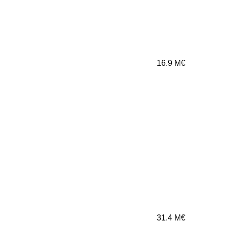
16.9
M€
31.4
M€