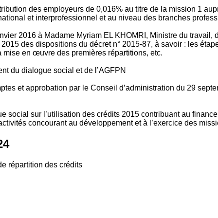
tribution des employeurs de 0,016% au titre de la mission 1 aup
ional et interprofessionnel et au niveau des branches profession
vier 2016 à Madame Myriam EL KHOMRI, Ministre du travail, de l
2015 des dispositions du décret n° 2015-87, à savoir : les ét
 mise en œuvre des premières répartitions, etc.
ment du dialogue social et de l’AGFPN
mptes et approbation par le Conseil d’administration du 29 se
 social sur l’utilisation des crédits 2015 contribuant au financ
ctivités concourant au développement et à l’exercice des missio
24
e répartition des crédits