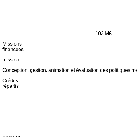
103
M€
Missions
financées
mission 1
Conception, gestion, animation et évaluation des politiques m
Crédits
répartis