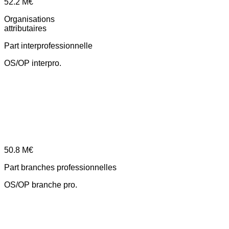
52.2
M€
Organisations
attributaires
Part interprofessionnelle
OS/OP interpro.
50.8
M€
Part branches professionnelles
OS/OP branche pro.