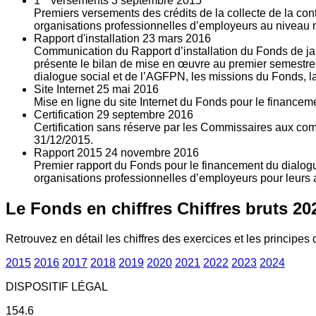
1
versements
3
septembre 2015
Premiers versements des crédits de la collecte de la con
organisations professionnelles d’employeurs au niveau nat
Rapport d'installation
23
mars 2016
Communication du Rapport d’installation du Fonds de jan
présente le bilan de mise en œuvre au premier semestre 
dialogue social et de l’AGFPN, les missions du Fonds, la
Site Internet
25
mai 2016
Mise en ligne du site Internet du Fonds pour le finance
Certification
29
septembre 2016
Certification sans réserve par les Commissaires aux co
31/12/2015.
Rapport 2015
24
novembre 2016
Premier rapport du Fonds pour le financement du dialogue
organisations professionnelles d’employeurs pour leurs a
Le Fonds en chiffres
Chiffres bruts 20
Retrouvez en détail les chiffres des exercices et les principes d
2015
2016
2017
2018
2019
2020
2021
2022
2023
2024
DISPOSITIF LÉGAL
154.6