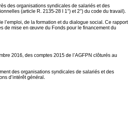
rès des organisations syndicales de salariés et des
nelles (article R. 2135‐28 I 1°) et 2°) du code du travail).
’emploi, de la formation et du dialogue social. Ce rapport
apes de mise en œuvre du Fonds pour le financement du
ptembre 2016, des comptes 2015 de l’AGFPN clôturés au
ement des organisations syndicales de salariés et des
ns d’intérêt général.