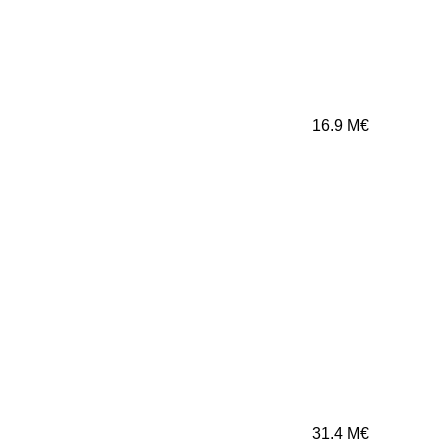
16.9
M€
31.4
M€