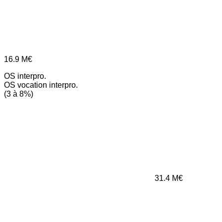
16.9
M€
OS interpro.
OS vocation interpro.
(3 à 8%)
31.4
M€