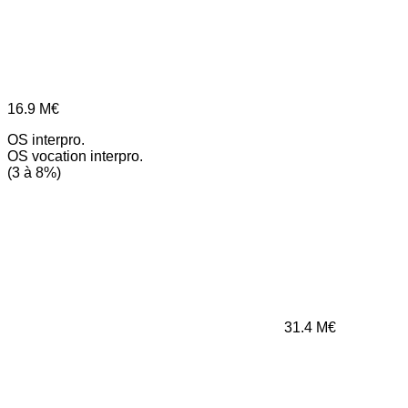
16.9
M€
OS interpro.
OS vocation interpro.
(3 à 8%)
31.4
M€