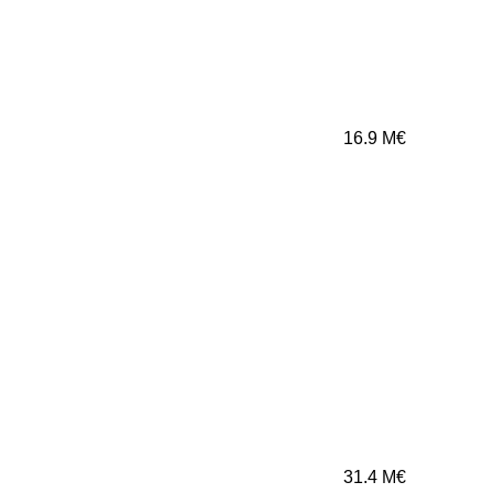
16.9
M€
31.4
M€