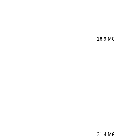
16.9
M€
31.4
M€