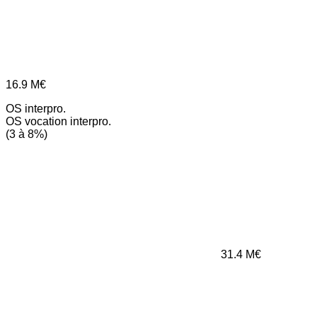
16.9
M€
OS interpro.
OS vocation interpro.
(3 à 8%)
31.4
M€