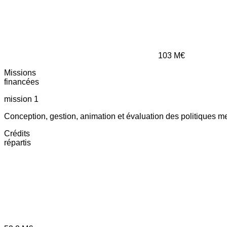
103
M€
Missions
financées
mission 1
Conception, gestion, animation et évaluation des politiques m
Crédits
répartis