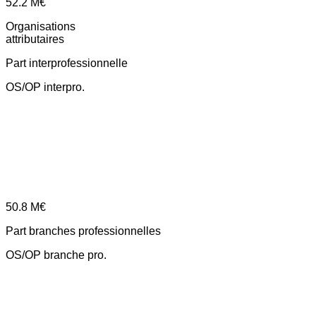
52.2
M€
Organisations
attributaires
Part interprofessionnelle
OS/OP interpro.
50.8
M€
Part branches professionnelles
OS/OP branche pro.