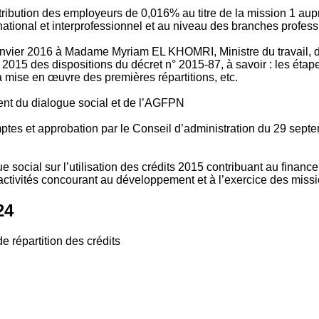
tribution des employeurs de 0,016% au titre de la mission 1 aup
ional et interprofessionnel et au niveau des branches profession
vier 2016 à Madame Myriam EL KHOMRI, Ministre du travail, de l
2015 des dispositions du décret n° 2015-87, à savoir : les ét
 mise en œuvre des premières répartitions, etc.
ment du dialogue social et de l’AGFPN
mptes et approbation par le Conseil d’administration du 29 se
 social sur l’utilisation des crédits 2015 contribuant au financ
ctivités concourant au développement et à l’exercice des missio
24
e répartition des crédits