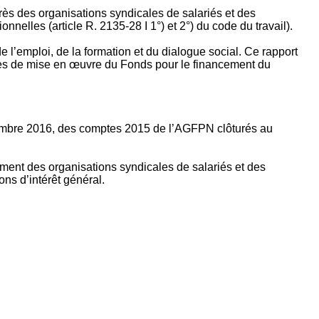
rès des organisations syndicales de salariés et des
nelles (article R. 2135‐28 I 1°) et 2°) du code du travail).
’emploi, de la formation et du dialogue social. Ce rapport
apes de mise en œuvre du Fonds pour le financement du
ptembre 2016, des comptes 2015 de l’AGFPN clôturés au
ement des organisations syndicales de salariés et des
ns d’intérêt général.