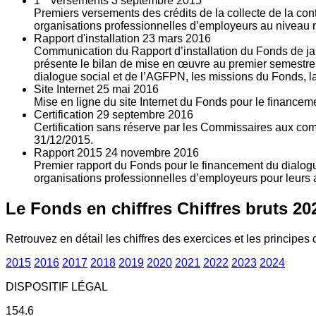
1
versements
3
septembre 2015
Premiers versements des crédits de la collecte de la con
organisations professionnelles d’employeurs au niveau nat
Rapport d'installation
23
mars 2016
Communication du Rapport d’installation du Fonds de jan
présente le bilan de mise en œuvre au premier semestre 
dialogue social et de l’AGFPN, les missions du Fonds, la
Site Internet
25
mai 2016
Mise en ligne du site Internet du Fonds pour le finance
Certification
29
septembre 2016
Certification sans réserve par les Commissaires aux co
31/12/2015.
Rapport 2015
24
novembre 2016
Premier rapport du Fonds pour le financement du dialogue
organisations professionnelles d’employeurs pour leurs a
Le Fonds en chiffres
Chiffres bruts 20
Retrouvez en détail les chiffres des exercices et les principes d
2015
2016
2017
2018
2019
2020
2021
2022
2023
2024
DISPOSITIF LÉGAL
154.6