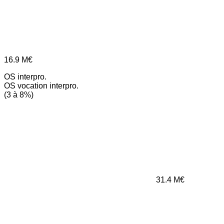
16.9
M€
OS interpro.
OS vocation interpro.
(3 à 8%)
31.4
M€