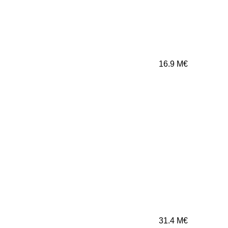
16.9
M€
31.4
M€