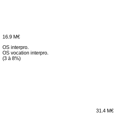
16.9
M€
OS interpro.
OS vocation interpro.
(3 à 8%)
31.4
M€