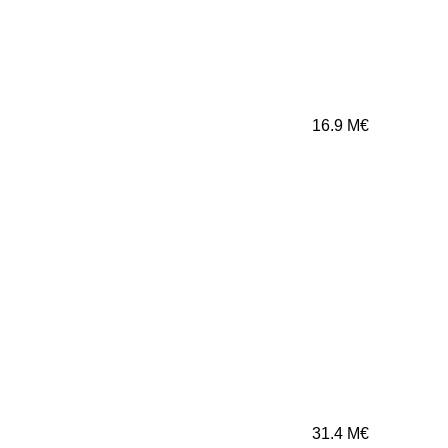
16.9
M€
31.4
M€