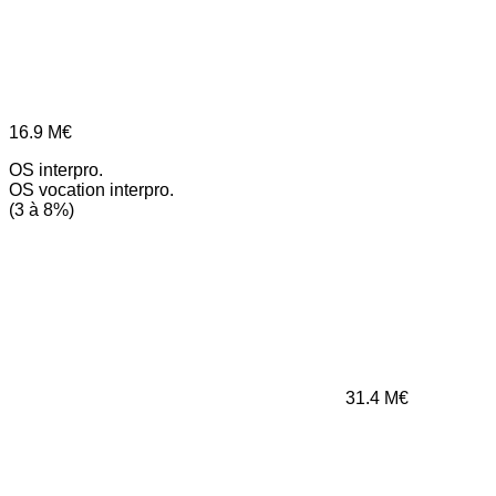
16.9
M€
OS interpro.
OS vocation interpro.
(3 à 8%)
31.4
M€