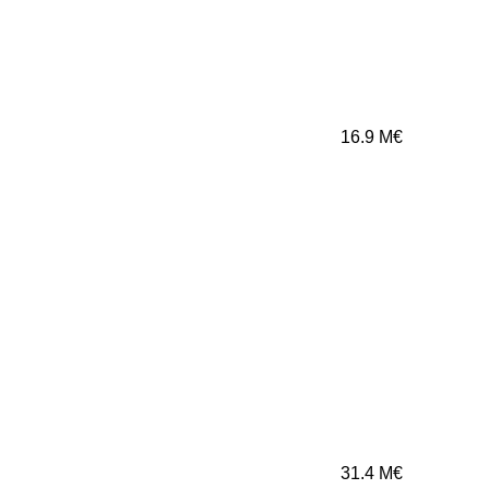
16.9
M€
31.4
M€