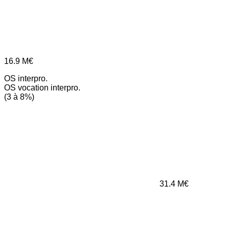
16.9
M€
OS interpro.
OS vocation interpro.
(3 à 8%)
31.4
M€