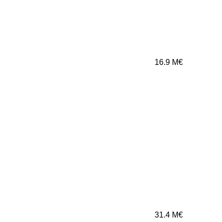
16.9
M€
31.4
M€