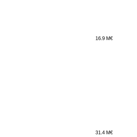
16.9
M€
31.4
M€