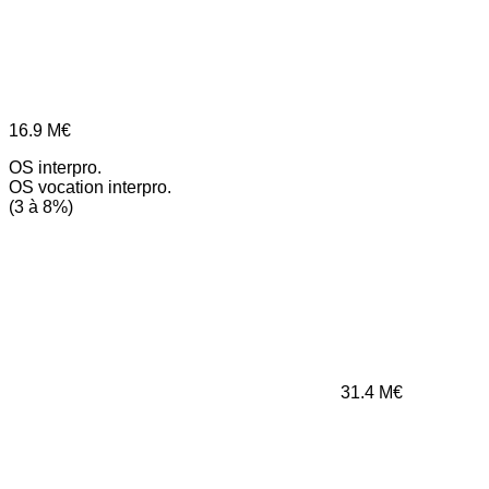
16.9
M€
OS interpro.
OS vocation interpro.
(3 à 8%)
31.4
M€