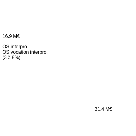
16.9
M€
OS interpro.
OS vocation interpro.
(3 à 8%)
31.4
M€