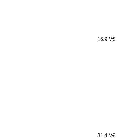
16.9
M€
31.4
M€