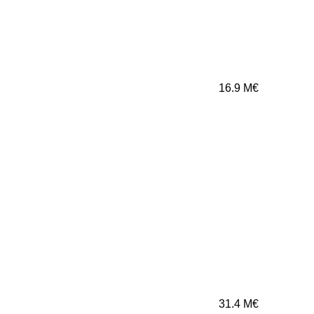
16.9
M€
31.4
M€