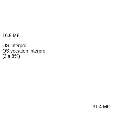
16.9
M€
OS interpro.
OS vocation interpro.
(3 à 8%)
31.4
M€