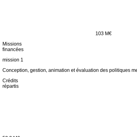
103
M€
Missions
financées
mission 1
Conception, gestion, animation et évaluation des politiques m
Crédits
répartis