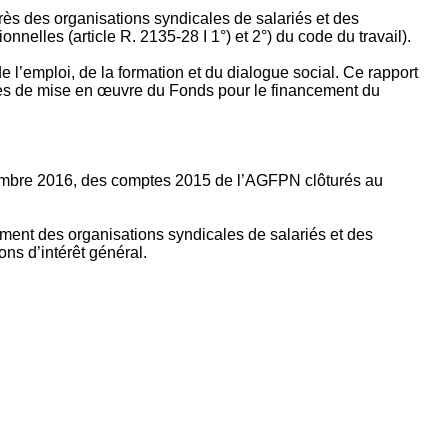
rès des organisations syndicales de salariés et des
nelles (article R. 2135‐28 I 1°) et 2°) du code du travail).
’emploi, de la formation et du dialogue social. Ce rapport
apes de mise en œuvre du Fonds pour le financement du
ptembre 2016, des comptes 2015 de l’AGFPN clôturés au
ement des organisations syndicales de salariés et des
ns d’intérêt général.