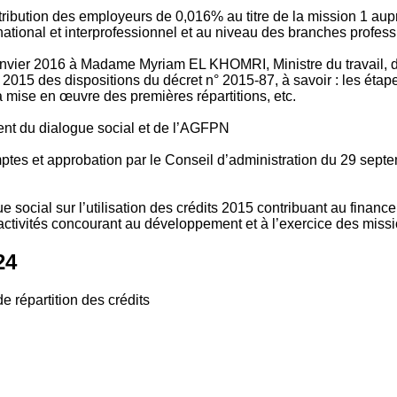
tribution des employeurs de 0,016% au titre de la mission 1 aup
ional et interprofessionnel et au niveau des branches profession
vier 2016 à Madame Myriam EL KHOMRI, Ministre du travail, de l
2015 des dispositions du décret n° 2015-87, à savoir : les ét
 mise en œuvre des premières répartitions, etc.
ment du dialogue social et de l’AGFPN
mptes et approbation par le Conseil d’administration du 29 se
 social sur l’utilisation des crédits 2015 contribuant au financ
ctivités concourant au développement et à l’exercice des missio
24
e répartition des crédits