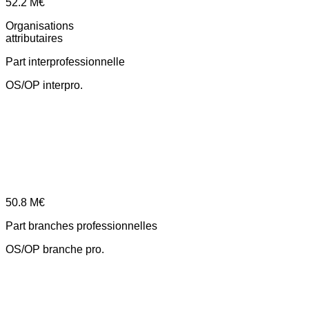
52.2
M€
Organisations
attributaires
Part interprofessionnelle
OS/OP interpro.
50.8
M€
Part branches professionnelles
OS/OP branche pro.