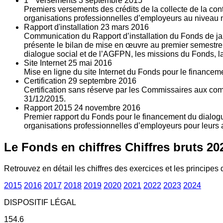
1
versements
3
septembre 2015
Premiers versements des crédits de la collecte de la con
organisations professionnelles d’employeurs au niveau nat
Rapport d'installation
23
mars 2016
Communication du Rapport d’installation du Fonds de jan
présente le bilan de mise en œuvre au premier semestre 
dialogue social et de l’AGFPN, les missions du Fonds, la
Site Internet
25
mai 2016
Mise en ligne du site Internet du Fonds pour le finance
Certification
29
septembre 2016
Certification sans réserve par les Commissaires aux co
31/12/2015.
Rapport 2015
24
novembre 2016
Premier rapport du Fonds pour le financement du dialogue
organisations professionnelles d’employeurs pour leurs a
Le Fonds en chiffres
Chiffres bruts 20
Retrouvez en détail les chiffres des exercices et les principes d
2015
2016
2017
2018
2019
2020
2021
2022
2023
2024
DISPOSITIF LÉGAL
154.6