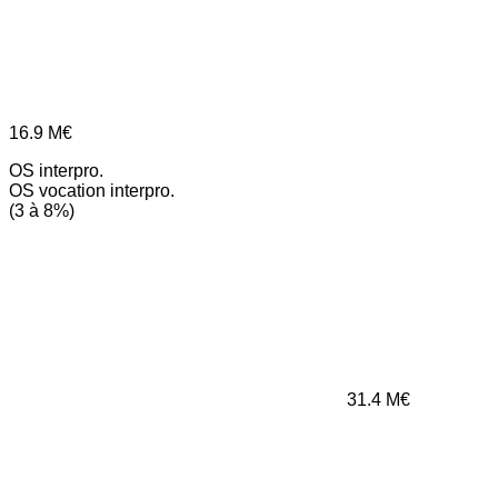
16.9
M€
OS interpro.
OS vocation interpro.
(3 à 8%)
31.4
M€