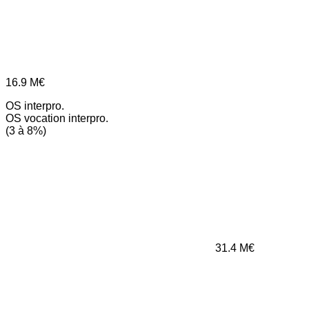
16.9
M€
OS interpro.
OS vocation interpro.
(3 à 8%)
31.4
M€