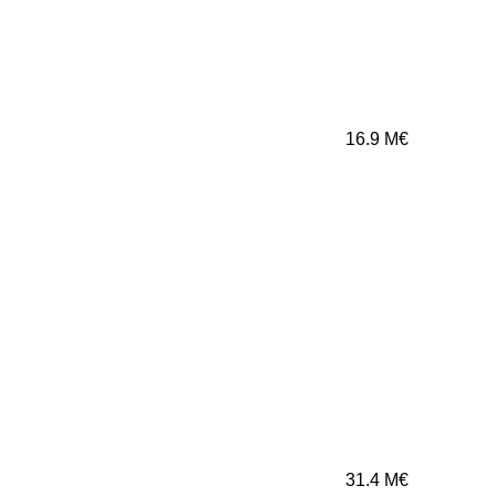
16.9
M€
31.4
M€