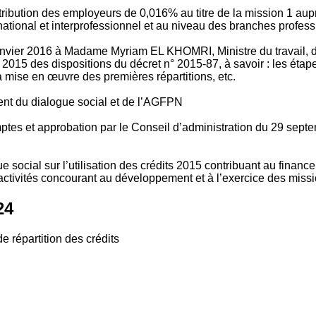
tribution des employeurs de 0,016% au titre de la mission 1 aup
ional et interprofessionnel et au niveau des branches profession
vier 2016 à Madame Myriam EL KHOMRI, Ministre du travail, de l
2015 des dispositions du décret n° 2015-87, à savoir : les ét
 mise en œuvre des premières répartitions, etc.
ment du dialogue social et de l’AGFPN
mptes et approbation par le Conseil d’administration du 29 se
 social sur l’utilisation des crédits 2015 contribuant au financ
ctivités concourant au développement et à l’exercice des missio
24
e répartition des crédits