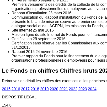
1
versements
3
septembre 2015
Premiers versements des crédits de la collecte de la con
organisations professionnelles d’employeurs au niveau nat
Rapport d'installation
23
mars 2016
Communication du Rapport d’installation du Fonds de jan
présente le bilan de mise en œuvre au premier semestre 
dialogue social et de l’AGFPN, les missions du Fonds, la
Site Internet
25
mai 2016
Mise en ligne du site Internet du Fonds pour le finance
Certification
29
septembre 2016
Certification sans réserve par les Commissaires aux co
31/12/2015.
Rapport 2015
24
novembre 2016
Premier rapport du Fonds pour le financement du dialogue
organisations professionnelles d’employeurs pour leurs a
Le Fonds en chiffres
Chiffres bruts 20
Retrouvez en détail les chiffres des exercices et les principes d
2015
2016
2017
2018
2019
2020
2021
2022
2023
2024
DISPOSITIF LÉGAL
154.6