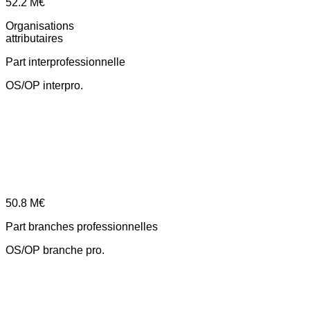
52.2
M€
Organisations
attributaires
Part interprofessionnelle
OS/OP interpro.
50.8
M€
Part branches professionnelles
OS/OP branche pro.