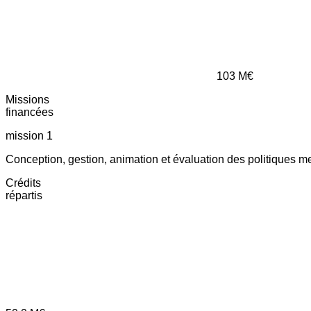
103
M€
Missions
financées
mission 1
Conception, gestion, animation et évaluation des politiques m
Crédits
répartis