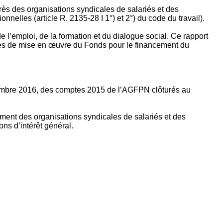
rès des organisations syndicales de salariés et des
nelles (article R. 2135‐28 I 1°) et 2°) du code du travail).
’emploi, de la formation et du dialogue social. Ce rapport
apes de mise en œuvre du Fonds pour le financement du
ptembre 2016, des comptes 2015 de l’AGFPN clôturés au
ement des organisations syndicales de salariés et des
ns d’intérêt général.