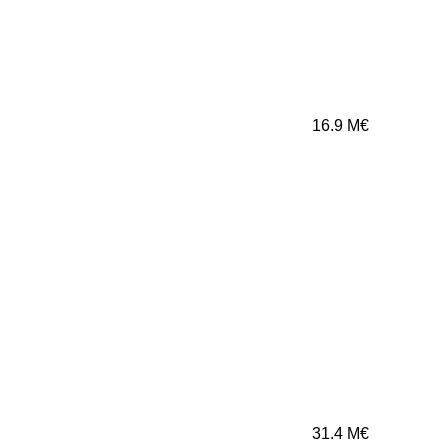
16.9
M€
31.4
M€