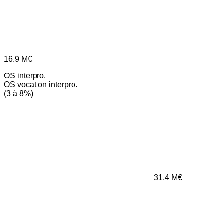
16.9
M€
OS interpro.
OS vocation interpro.
(3 à 8%)
31.4
M€