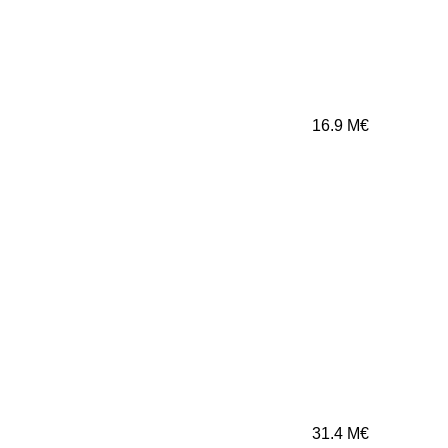
16.9
M€
31.4
M€