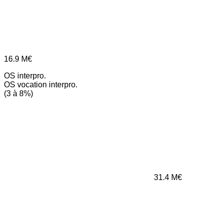
16.9
M€
OS interpro.
OS vocation interpro.
(3 à 8%)
31.4
M€