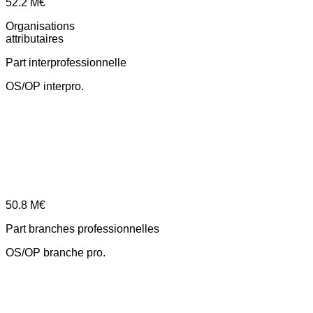
52.2
M€
Organisations
attributaires
Part interprofessionnelle
OS/OP interpro.
50.8
M€
Part branches professionnelles
OS/OP branche pro.