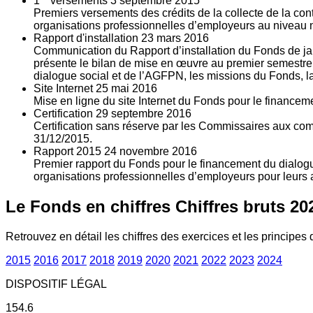
1
versements
3
septembre 2015
Premiers versements des crédits de la collecte de la con
organisations professionnelles d’employeurs au niveau nat
Rapport d'installation
23
mars 2016
Communication du Rapport d’installation du Fonds de jan
présente le bilan de mise en œuvre au premier semestre 
dialogue social et de l’AGFPN, les missions du Fonds, la
Site Internet
25
mai 2016
Mise en ligne du site Internet du Fonds pour le finance
Certification
29
septembre 2016
Certification sans réserve par les Commissaires aux co
31/12/2015.
Rapport 2015
24
novembre 2016
Premier rapport du Fonds pour le financement du dialogue
organisations professionnelles d’employeurs pour leurs a
Le Fonds en chiffres
Chiffres bruts 20
Retrouvez en détail les chiffres des exercices et les principes d
2015
2016
2017
2018
2019
2020
2021
2022
2023
2024
DISPOSITIF LÉGAL
154.6