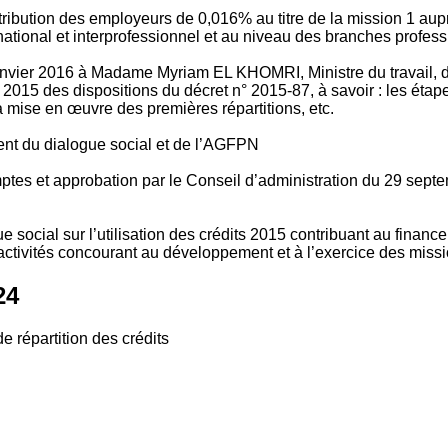
tribution des employeurs de 0,016% au titre de la mission 1 aup
ional et interprofessionnel et au niveau des branches profession
vier 2016 à Madame Myriam EL KHOMRI, Ministre du travail, de l
2015 des dispositions du décret n° 2015-87, à savoir : les ét
 mise en œuvre des premières répartitions, etc.
ment du dialogue social et de l’AGFPN
mptes et approbation par le Conseil d’administration du 29 se
 social sur l’utilisation des crédits 2015 contribuant au financ
ctivités concourant au développement et à l’exercice des missio
24
e répartition des crédits