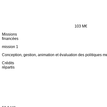
103
M€
Missions
financées
mission 1
Conception, gestion, animation et évaluation des politiques m
Crédits
répartis