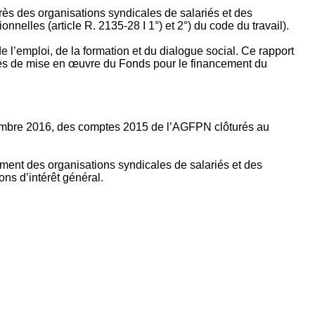
rès des organisations syndicales de salariés et des
nelles (article R. 2135‐28 I 1°) et 2°) du code du travail).
’emploi, de la formation et du dialogue social. Ce rapport
apes de mise en œuvre du Fonds pour le financement du
ptembre 2016, des comptes 2015 de l’AGFPN clôturés au
ement des organisations syndicales de salariés et des
ns d’intérêt général.