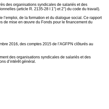
rès des organisations syndicales de salariés et des
nelles (article R. 2135‐28 I 1°) et 2°) du code du travail).
’emploi, de la formation et du dialogue social. Ce rapport
apes de mise en œuvre du Fonds pour le financement du
ptembre 2016, des comptes 2015 de l’AGFPN clôturés au
ement des organisations syndicales de salariés et des
ns d’intérêt général.