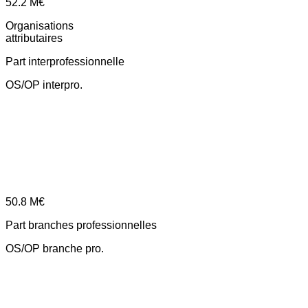
52.2
M€
Organisations
attributaires
Part interprofessionnelle
OS/OP interpro.
50.8
M€
Part branches professionnelles
OS/OP branche pro.