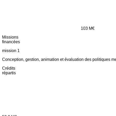
103
M€
Missions
financées
mission 1
Conception, gestion, animation et évaluation des politiques m
Crédits
répartis