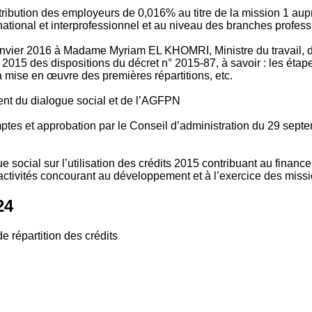
tribution des employeurs de 0,016% au titre de la mission 1 aup
ional et interprofessionnel et au niveau des branches profession
vier 2016 à Madame Myriam EL KHOMRI, Ministre du travail, de l
2015 des dispositions du décret n° 2015-87, à savoir : les ét
 mise en œuvre des premières répartitions, etc.
ment du dialogue social et de l’AGFPN
mptes et approbation par le Conseil d’administration du 29 se
 social sur l’utilisation des crédits 2015 contribuant au financ
ctivités concourant au développement et à l’exercice des missio
24
e répartition des crédits