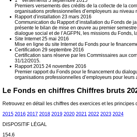
1
versements
3
septembre 2015
Premiers versements des crédits de la collecte de la con
organisations professionnelles d’employeurs au niveau nat
Rapport d'installation
23
mars 2016
Communication du Rapport d’installation du Fonds de jan
présente le bilan de mise en œuvre au premier semestre 
dialogue social et de l’AGFPN, les missions du Fonds, la
Site Internet
25
mai 2016
Mise en ligne du site Internet du Fonds pour le finance
Certification
29
septembre 2016
Certification sans réserve par les Commissaires aux co
31/12/2015.
Rapport 2015
24
novembre 2016
Premier rapport du Fonds pour le financement du dialogue
organisations professionnelles d’employeurs pour leurs a
Le Fonds en chiffres
Chiffres bruts 20
Retrouvez en détail les chiffres des exercices et les principes d
2015
2016
2017
2018
2019
2020
2021
2022
2023
2024
DISPOSITIF LÉGAL
154.6