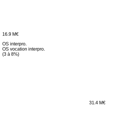
16.9
M€
OS interpro.
OS vocation interpro.
(3 à 8%)
31.4
M€