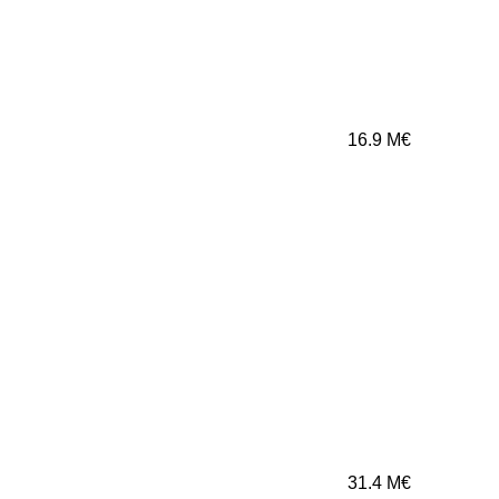
16.9
M€
31.4
M€