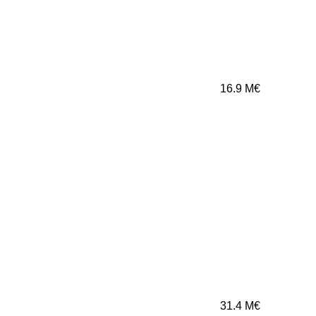
16.9
M€
31.4
M€