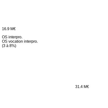
16.9
M€
OS interpro.
OS vocation interpro.
(3 à 8%)
31.4
M€