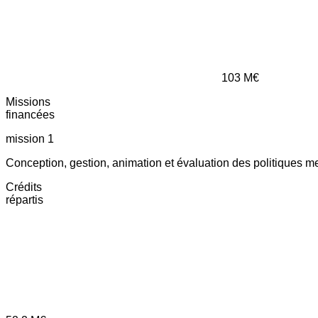
103
M€
Missions
financées
mission 1
Conception, gestion, animation et évaluation des politiques m
Crédits
répartis