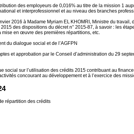
tribution des employeurs de 0,016% au titre de la mission 1 aup
ional et interprofessionnel et au niveau des branches profession
vier 2016 à Madame Myriam EL KHOMRI, Ministre du travail, de l
2015 des dispositions du décret n° 2015-87, à savoir : les ét
 mise en œuvre des premières répartitions, etc.
ment du dialogue social et de l’AGFPN
mptes et approbation par le Conseil d’administration du 29 se
 social sur l’utilisation des crédits 2015 contribuant au financ
ctivités concourant au développement et à l’exercice des missio
24
e répartition des crédits