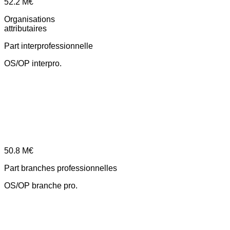
52.2
M€
Organisations
attributaires
Part interprofessionnelle
OS/OP interpro.
50.8
M€
Part branches professionnelles
OS/OP branche pro.