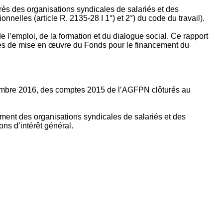
rès des organisations syndicales de salariés et des
nelles (article R. 2135‐28 I 1°) et 2°) du code du travail).
’emploi, de la formation et du dialogue social. Ce rapport
apes de mise en œuvre du Fonds pour le financement du
ptembre 2016, des comptes 2015 de l’AGFPN clôturés au
ement des organisations syndicales de salariés et des
ns d’intérêt général.