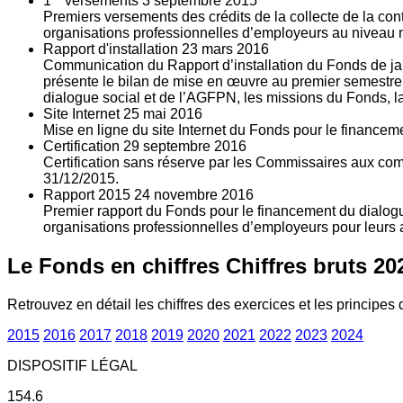
1
versements
3
septembre 2015
Premiers versements des crédits de la collecte de la con
organisations professionnelles d’employeurs au niveau nat
Rapport d'installation
23
mars 2016
Communication du Rapport d’installation du Fonds de jan
présente le bilan de mise en œuvre au premier semestre 
dialogue social et de l’AGFPN, les missions du Fonds, la
Site Internet
25
mai 2016
Mise en ligne du site Internet du Fonds pour le finance
Certification
29
septembre 2016
Certification sans réserve par les Commissaires aux co
31/12/2015.
Rapport 2015
24
novembre 2016
Premier rapport du Fonds pour le financement du dialogue
organisations professionnelles d’employeurs pour leurs a
Le Fonds en chiffres
Chiffres bruts 20
Retrouvez en détail les chiffres des exercices et les principes d
2015
2016
2017
2018
2019
2020
2021
2022
2023
2024
DISPOSITIF LÉGAL
154.6