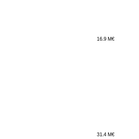
16.9
M€
31.4
M€