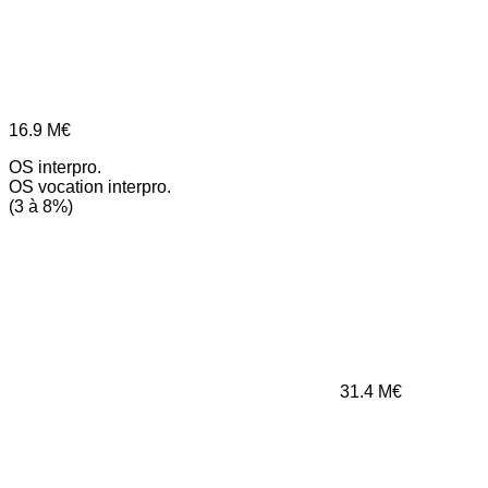
16.9
M€
OS interpro.
OS vocation interpro.
(3 à 8%)
31.4
M€