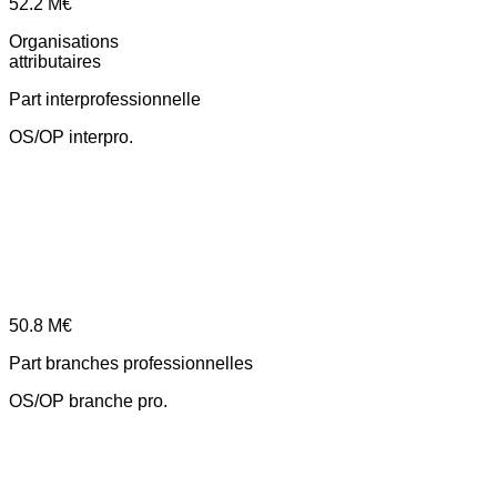
52.2
M€
Organisations
attributaires
Part interprofessionnelle
OS/OP interpro.
50.8
M€
Part branches professionnelles
OS/OP branche pro.