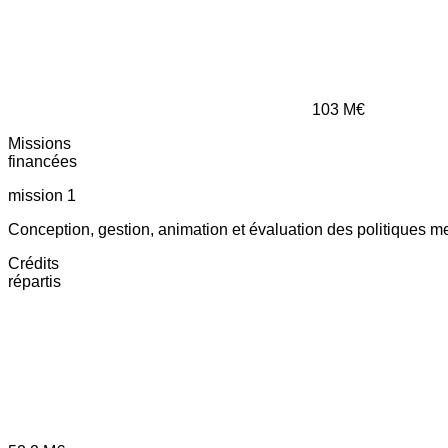
103
M€
Missions
financées
mission 1
Conception, gestion, animation et évaluation des politiques m
Crédits
répartis