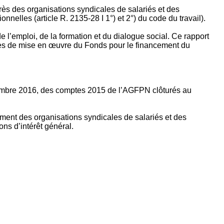
rès des organisations syndicales de salariés et des
nelles (article R. 2135‐28 I 1°) et 2°) du code du travail).
’emploi, de la formation et du dialogue social. Ce rapport
apes de mise en œuvre du Fonds pour le financement du
ptembre 2016, des comptes 2015 de l’AGFPN clôturés au
ement des organisations syndicales de salariés et des
ns d’intérêt général.