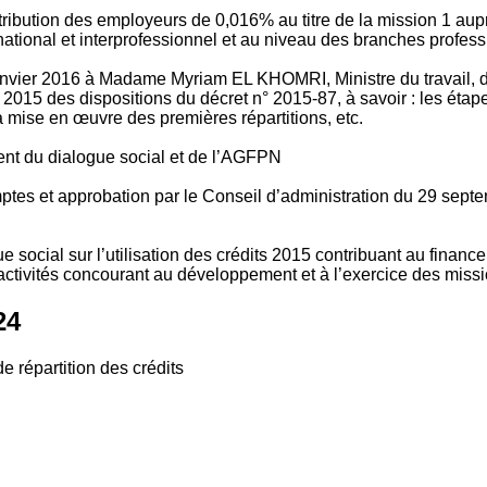
tribution des employeurs de 0,016% au titre de la mission 1 aup
ional et interprofessionnel et au niveau des branches profession
vier 2016 à Madame Myriam EL KHOMRI, Ministre du travail, de l
2015 des dispositions du décret n° 2015-87, à savoir : les ét
 mise en œuvre des premières répartitions, etc.
ment du dialogue social et de l’AGFPN
mptes et approbation par le Conseil d’administration du 29 se
 social sur l’utilisation des crédits 2015 contribuant au financ
ctivités concourant au développement et à l’exercice des missio
24
e répartition des crédits