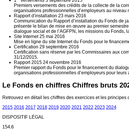
1
versements
3
septembre 2015
Premiers versements des crédits de la collecte de la con
organisations professionnelles d’employeurs au niveau nat
Rapport d'installation
23
mars 2016
Communication du Rapport d’installation du Fonds de jan
présente le bilan de mise en œuvre au premier semestre 
dialogue social et de l’AGFPN, les missions du Fonds, la
Site Internet
25
mai 2016
Mise en ligne du site Internet du Fonds pour le finance
Certification
29
septembre 2016
Certification sans réserve par les Commissaires aux co
31/12/2015.
Rapport 2015
24
novembre 2016
Premier rapport du Fonds pour le financement du dialogue
organisations professionnelles d’employeurs pour leurs a
Le Fonds en chiffres
Chiffres bruts 20
Retrouvez en détail les chiffres des exercices et les principes d
2015
2016
2017
2018
2019
2020
2021
2022
2023
2024
DISPOSITIF LÉGAL
154.6