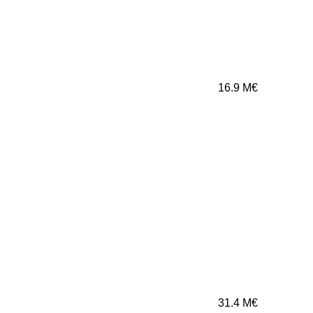
16.9
M€
31.4
M€