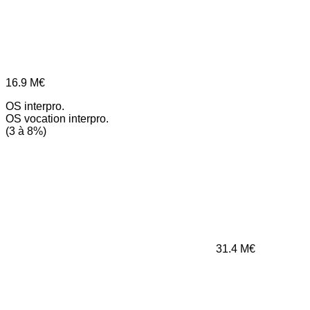
16.9
M€
OS interpro.
OS vocation interpro.
(3 à 8%)
31.4
M€