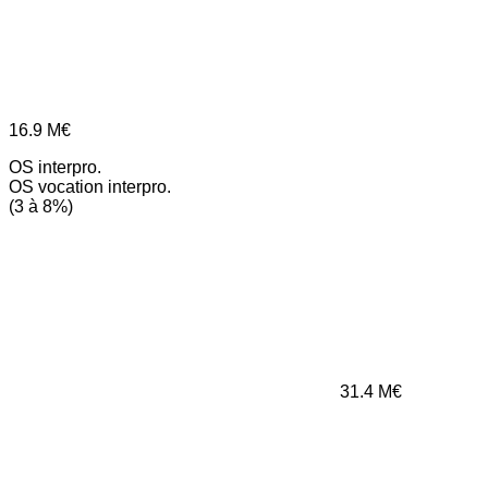
16.9
M€
OS interpro.
OS vocation interpro.
(3 à 8%)
31.4
M€