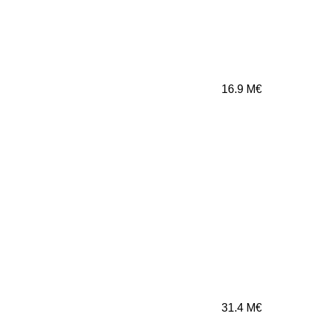
16.9
M€
31.4
M€