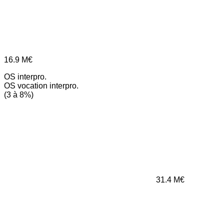
16.9
M€
OS interpro.
OS vocation interpro.
(3 à 8%)
31.4
M€