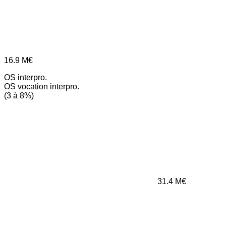
16.9
M€
OS interpro.
OS vocation interpro.
(3 à 8%)
31.4
M€