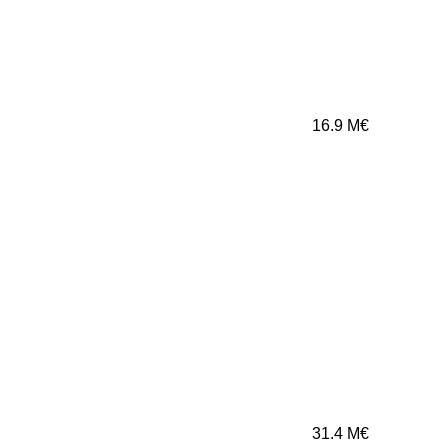
16.9
M€
31.4
M€