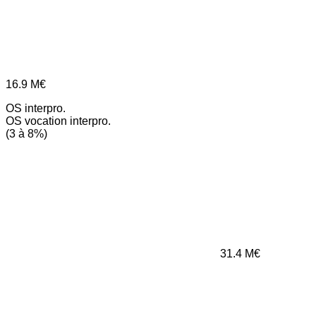
16.9
M€
OS interpro.
OS vocation interpro.
(3 à 8%)
31.4
M€