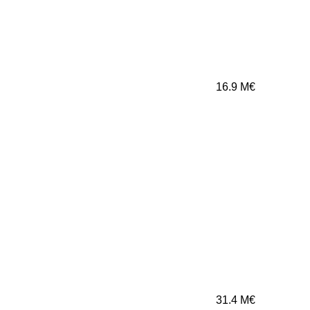
16.9
M€
31.4
M€