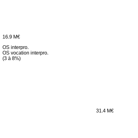
16.9
M€
OS interpro.
OS vocation interpro.
(3 à 8%)
31.4
M€