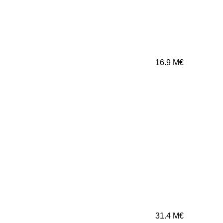
16.9
M€
31.4
M€